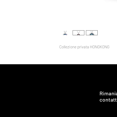
Collezione privata HONGKONG
Rimani
contat