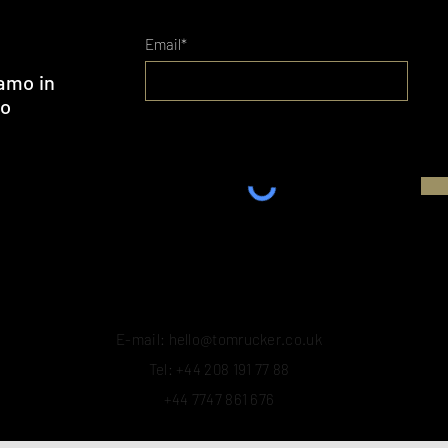
Email*
amo in
to
E-mail:
hello@tomrucker.co.uk
Tel: +44 208 191 77 88
+44 7747 861 676