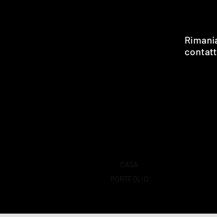
Rimani
contat
CASA
PORTFOLIO