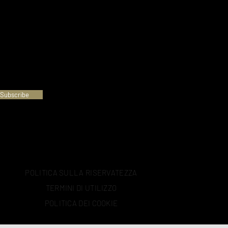
Subscribe
POLITICA SULLA RISERVATEZZA
TERMINI DI UTILIZZO
POLITICA DEI COOKIE