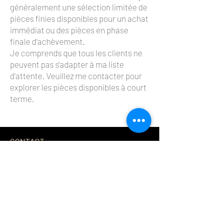
généralement une sélection limitée de
pièces finies disponibles pour un achat
immédiat ou des pièces en phase
finale d'achèvement.
Je comprends que tous les clients ne
peuvent pas s'adapter à ma liste
d'attente. Veuillez me contacter pour
explorer les pièces disponibles à court
terme.
CONTACT
Sur rendez-vous uniquement. Si vous
souhaitez découvrir mes créations ou
discuter de votre projet individuel,
n'hésitez pas à me contacter :
Courriel :
hello@tomrucker.co.uk